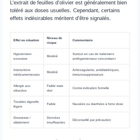
L’extrait de feuilles d’olivier est généralement bien
toléré aux doses usuelles. Cependant, certains
effets indésirables méritent d’être signalés.
Niveau de
Effet ou situation
Commentaire
risque
Hypotension
Surtout en cas de traitement
Modéré
excessive
antihypertenseur concomitant
Interactions
Anticoagulants, antidiabétiques,
Modéré
médicamenteuses
immunosuppresseurs
Allergie aux
Faible mais
Contre-indication formelle
oléacées
réel
Troubles digestifs
Faible
Nausées ou diarrhées à forte dose
légers
Grossesse /
Données
Déconseillé par précaution
allaitement
insuffisantes