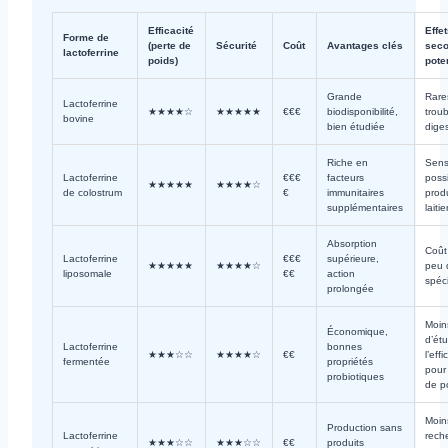
Efficacité
Effe
Forme de
(perte de
Sécurité
Coût
Avantages clés
seco
lactoferrine
poids)
pote
Grande
Rare
Lactoferrine
★★★★☆
★★★★★
€€€
biodisponibilité,
trou
bovine
bien étudiée
diges
Riche en
Sensi
Lactoferrine
€€€
facteurs
poss
★★★★★
★★★★☆
de colostrum
€
immunitaires
prod
supplémentaires
laitie
Absorption
Coût
Lactoferrine
€€€
supérieure,
★★★★★
★★★★☆
peu 
liposomale
€€
action
spéc
prolongée
Moin
Économique,
d’ét
Lactoferrine
bonnes
★★★☆☆
★★★★☆
€€
l’effi
fermentée
propriétés
pour 
probiotiques
de p
Moin
Production sans
Lactoferrine
rech
★★★☆☆
★★★☆☆
€€
produits