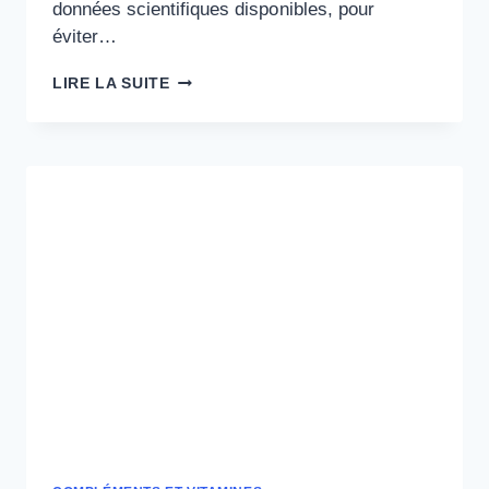
données scientifiques disponibles, pour
éviter…
B12
LIRE LA SUITE
SPIRULINE
:
APPORTS
RÉELS
ET
BIODISPONIBILITÉ