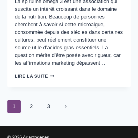
La spiruline oméga 3 est une association qui
suscite un intérêt croissant dans le domaine
de la nutrition. Beaucoup de personnes
cherchent à savoir si cette microalgue,
consommée depuis des siècles dans certaines
cultures, peut réellement constituer une
source utile d’acides gras essentiels. La
question mérite d’être posée avec rigueur, car
les affirmations marketing dépassent…
SPIRULINE
LIRE LA SUITE
OMEGA
3
:
APPORTS
Navigation
NUTRITIONNELS
1
2
3
Page
COMPARÉS
De
suivante
Page
© 2026 Adaptogenes