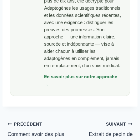
plus de dix ans, elle décrypte pour
Adaptogènes les usages traditionnels
et les données scientifiques récentes,
avec une exigence : distinguer les
preuves des promesses. Son
approche — une information claire,
sourcée et indépendante — vise à
aider chacun à utiliser les
adaptogènes en complément, jamais
en remplacement, d'un suivi médical.
En savoir plus sur notre approche
→
Navigation
PRÉCÉDENT
SUIVANT
De
Comment avoir des plus
Extrait de pepin de