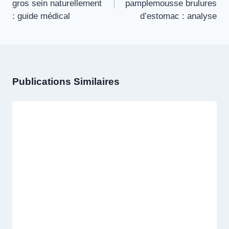
L’article
gros sein naturellement
pamplemousse brulures
: guide médical
d’estomac : analyse
Publications Similaires