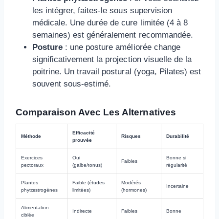
les intégrer, faites-le sous supervision
médicale. Une durée de cure limitée (4 à 8
semaines) est généralement recommandée.
Posture
: une posture améliorée change
significativement la projection visuelle de la
poitrine. Un travail postural (yoga, Pilates) est
souvent sous-estimé.
Comparaison Avec Les Alternatives
Efficacité
Méthode
Risques
Durabilité
prouvée
Exercices
Oui
Bonne si
Faibles
pectoraux
(galbe/tonus)
régularité
Plantes
Faible (études
Modérés
Incertaine
phytœstrogènes
limitées)
(hormones)
Alimentation
Indirecte
Faibles
Bonne
ciblée