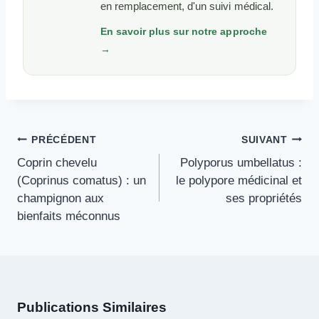
en remplacement, d'un suivi médical.
En savoir plus sur notre approche
→
Navigation
PRÉCÉDENT
SUIVANT
De
Coprin chevelu
Polyporus umbellatus :
L’article
(Coprinus comatus) : un
le polypore médicinal et
champignon aux
ses propriétés
bienfaits méconnus
Publications Similaires