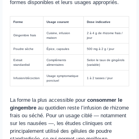
formes disponibles et leurs usages appropriés.
Forme
Usage courant
Dose indicative
Cuisine, infusion
2 à 4 g de rhizome frais /
Gingembre frais
maison
jour
Poudre sèche
Épice, capsules
500 mg à 2 g / jour
Extrait
Compléments
Selon le taux de gingérols
standardisé
alimentaires
(variable)
Usage symptomatique
Infusion/décoction
1 à 2 tasses / jour
ponctuel
La forme la plus accessible pour
consommer le
gingembre
au quotidien reste l’infusion de rhizome
frais ou séché. Pour un usage ciblé — notamment
sur les nausées —, les études cliniques ont
principalement utilisé des gélules de poudre
standardisée, ce qui permet une meilleure