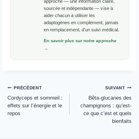
approche — une information claire,
sourcée et indépendante — vise à
aider chacun à utiliser les
adaptogènes en complément, jamais
en remplacement, d'un suivi médical.
En savoir plus sur notre approche
→
Navigation
PRÉCÉDENT
SUIVANT
De
Cordyceps et sommeil :
Bêta-glucanes des
L’article
effets sur l’énergie et le
champignons : qu’est-
repos
ce que c’est et quels
bienfaits