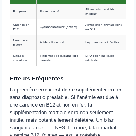
Alimentation enrichie,
Ferriprive
Fer oral ou IV
spiruline
Carence en
Alimentation animale riche
Cyanocobalamine (oral/IM)
B12
en B12
Carence en
Acide folique oral
Légumes verts à feuilles
folates
Maladie
Traitement de la pathologie
EPO selon indication
chronique
causale
médicale
Erreurs Fréquentes
La première erreur est de se supplémenter en fer
sans diagnostic préalable. Si l’anémie est due à
une carence en B12 et non en fer, la
supplémentation martiale sera non seulement
inutile, mais potentiellement délétère. Un bilan
sanguin complet — NFS, ferritine, bilan martial,
vitamine B12, folates — est le préalable