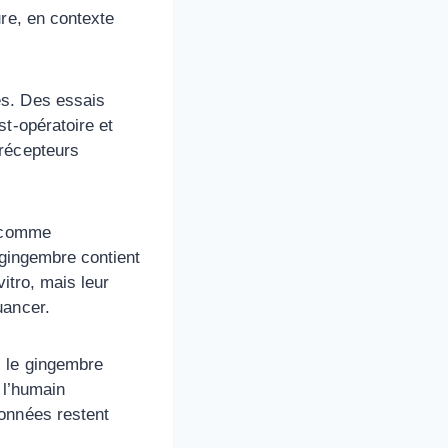
ure, en contexte
s. Des essais
t-opératoire et
 récepteurs
s comme
e gingembre contient
itro, mais leur
uancer.
s le gingembre
 l’humain
données restent