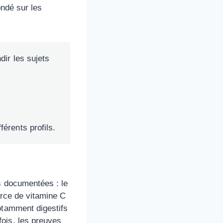
ondé sur les
dir les sujets
érents profils.
s documentées : le
ource de vitamine C
otamment digestifs
ois, les preuves