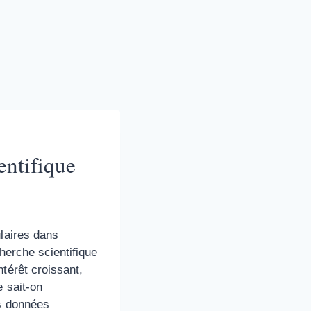
entifique
ulaires dans
herche scientifique
térêt croissant,
e sait-on
es données