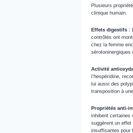
Plusieurs propriét
clinique humain.
Effets digestifs :
L
contrôlés ont mont
chez la femme ence
sérotoninergiques d
Activité antioxyda
l’hespéridine, reco
lui aussi des polyp
transposition à un
Propriétés anti-i
inhibent certaines
suggèrent un effet
insuffisantes pour