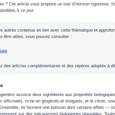
es ? Cet article vous propose un tour d’horizon rigoureux, f
onibles à ce jour.
es autres contenus en lien avec cette thématique et approfon
s être utiles, vous pouvez consulter :
édié
z des articles complémentaires et des repères adaptés à diff
de
ingembre associe deux ingrédients aux propriétés biologique
r officinale
), riche en gingérols et shogaols, et le citron, s
 Ensemble, ils forment une boisson dont certains effets — n
reposent sur des mécanismes biologiques plausibles. Toutef