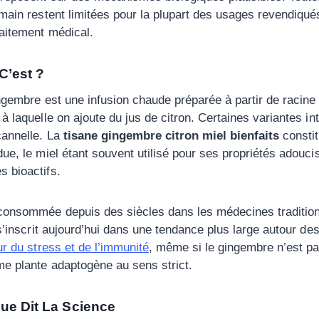
umain restent limitées pour la plupart des usages revendiqué
aitement médical.
C’est ?
ingembre est une infusion chaude préparée à partir de racin
à laquelle on ajoute du jus de citron. Certaines variantes in
cannelle. La
tisane gingembre citron miel bienfaits
constit
due, le miel étant souvent utilisé pour ses propriétés adouci
 bioactifs.
consommée depuis des siècles dans les médecines tradition
 s’inscrit aujourd’hui dans une tendance plus large autour de
r du stress et de l’immunité
, même si le gingembre n’est p
e plante adaptogène au sens strict.
Que Dit La Science