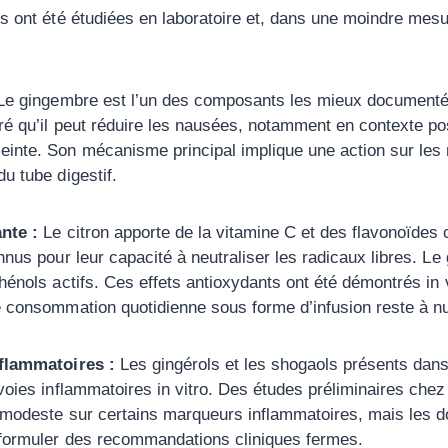
és ont été étudiées en laboratoire et, dans une moindre mes
e gingembre est l’un des composants les mieux documenté
ré qu’il peut réduire les nausées, notamment en contexte pos
inte. Son mécanisme principal implique une action sur les
u tube digestif.
nte :
Le citron apporte de la vitamine C et des flavonoïde
nnus pour leur capacité à neutraliser les radicaux libres. L
hénols actifs. Ces effets antioxydants ont été démontrés in v
e consommation quotidienne sous forme d’infusion reste à n
nflammatoires :
Les gingérols et les shogaols présents dan
 voies inflammatoires in vitro. Des études préliminaires chez
 modeste sur certains marqueurs inflammatoires, mais les 
 formuler des recommandations cliniques fermes.