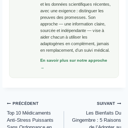
et les données scientifiques récentes,
avec une exigence : distinguer les
preuves des promesses. Son
approche — une information claire,
sourcée et indépendante — vise à
aider chacun à utiliser les
adaptogènes en complément, jamais
en remplacement, d'un suivi médical.
En savoir plus sur notre approche
→
Navigation
PRÉCÉDENT
SUIVANT
De
Top 10 Médicaments
Les Bienfaits Du
L’article
Anti-Stress Puissants
Gingembre : 5 Raisons
Sans Ordonnance en
de l’Adopter au