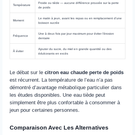
Froide ou tiède — aucune différence prouvée sur la perte
Température
de poids
Le matin à jeun, avant les repas ou en remplacement d’une
Moment
boisson sucrée
Une à deux fois par jour maximum pour éviter l’érosion
Fréquence
dentaire
Ajouter du sucre, du miel en grande quantité ou des
À éviter
édulcorants en excès
Le débat sur le
citron eau chaude perte de poids
est récurrent. La température de l’eau n’a pas
démontré d’avantage métabolique particulier dans
les études disponibles. Une eau tiède peut
simplement être plus confortable à consommer à
jeun pour certaines personnes.
Comparaison Avec Les Alternatives