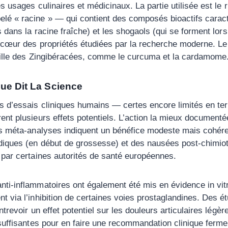
es usages culinaires et médicinaux. La partie utilisée est l
 « racine » — qui contient des composés bioactifs caracté
s dans la racine fraîche) et les shogaols (qui se forment lo
 cœur des propriétés étudiées par la recherche moderne. L
mille des Zingibéracées, comme le curcuma et la cardamome
Que Dit La Science
 d’essais cliniques humains — certes encore limités en term
nt plusieurs effets potentiels. L’action la mieux document
s méta-analyses indiquent un bénéfice modeste mais cohére
diques (en début de grossesse) et des nausées post-chimiot
par certaines autorités de santé européennes.
i-inflammatoires ont également été mis en évidence in vit
 via l’inhibition de certaines voies prostaglandines. Des é
ntrevoir un effet potentiel sur les douleurs articulaires légèr
suffisantes pour en faire une recommandation clinique ferm