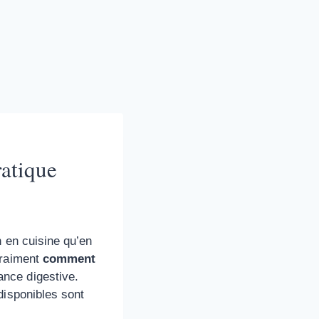
atique
n en cuisine qu’en
vraiment
comment
ance digestive.
disponibles sont