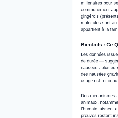
millénaires pour s
communément appelé
gingérols (présent
molécules sont au
appartient à la fa
Bienfaits : Ce 
Les données issues
de durée — suggère
nausées : plusieur
des nausées gravi
usage est reconnu 
Des mécanismes ant
animaux, notamment
l’humain laissent e
preuves restent in