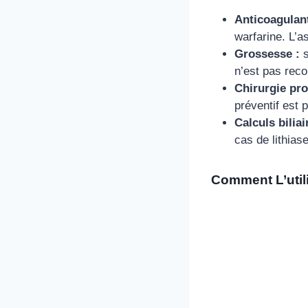
Anticoagulant
warfarine. L’a
Grossesse :
s
n’est pas rec
Chirurgie pr
préventif est 
Calculs biliai
cas de lithiase
Comment L’util