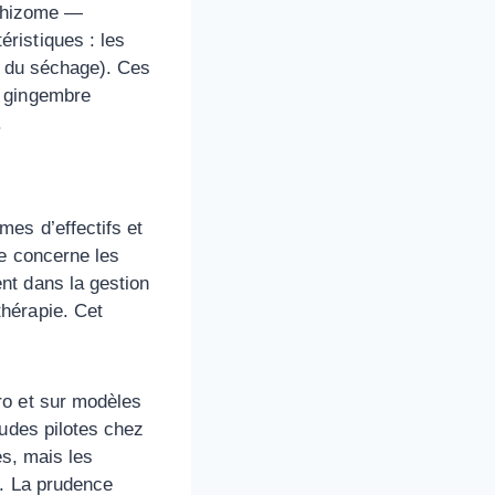
e rhizome —
ristiques : les
rs du séchage). Ces
e gingembre
.
es d’effectifs et
ée concerne les
nt dans la gestion
hérapie. Cet
ro et sur modèles
tudes pilotes chez
es, mais les
e. La prudence