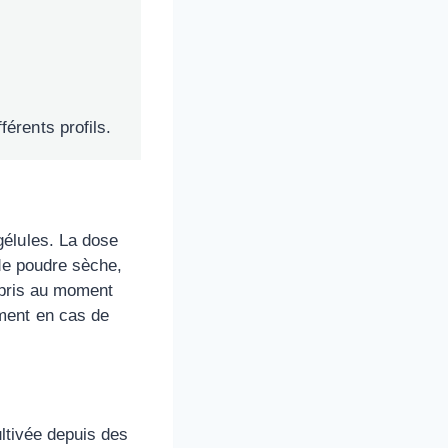
érents profils.
gélules. La dose
 de poudre sèche,
t pris au moment
ment en cas de
ltivée depuis des