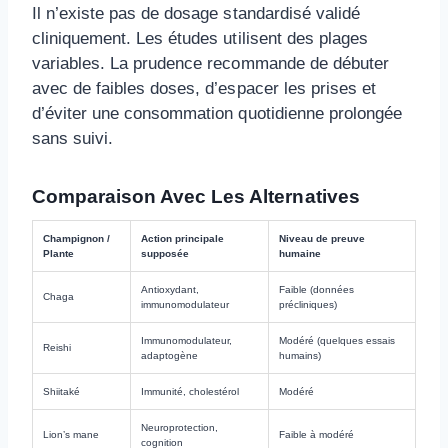
Il n’existe pas de dosage standardisé validé
cliniquement. Les études utilisent des plages
variables. La prudence recommande de débuter
avec de faibles doses, d’espacer les prises et
d’éviter une consommation quotidienne prolongée
sans suivi.
Comparaison Avec Les Alternatives
Champignon /
Action principale
Niveau de preuve
Plante
supposée
humaine
Antioxydant,
Faible (données
Chaga
immunomodulateur
précliniques)
Immunomodulateur,
Modéré (quelques essais
Reishi
adaptogène
humains)
Shiitaké
Immunité, cholestérol
Modéré
Neuroprotection,
Lion’s mane
Faible à modéré
cognition