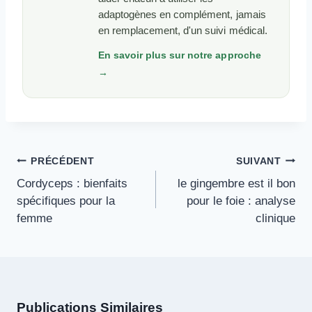
adaptogènes en complément, jamais
en remplacement, d'un suivi médical.
En savoir plus sur notre approche
→
Navigation
PRÉCÉDENT
SUIVANT
De
Cordyceps : bienfaits
le gingembre est il bon
L’article
spécifiques pour la
pour le foie : analyse
femme
clinique
Publications Similaires