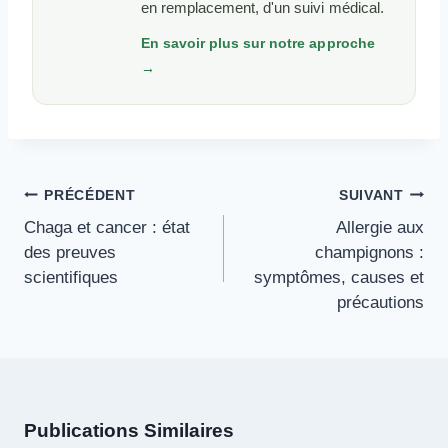
en remplacement, d'un suivi médical.
En savoir plus sur notre approche
→
Navigation
PRÉCÉDENT
SUIVANT
De
Chaga et cancer : état
Allergie aux
L’article
des preuves
champignons :
scientifiques
symptômes, causes et
précautions
Publications Similaires